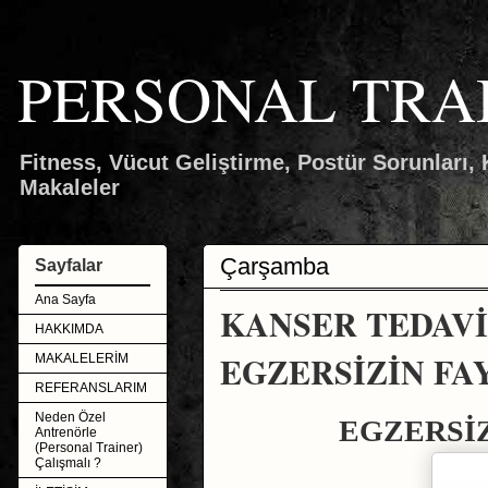
PERSONAL TRA
Fitness, Vücut Geliştirme, Postür Sorunları
Makaleler
Çarşamba
Sayfalar
Ana Sayfa
KANSER TEDAVİ
HAKKIMDA
EGZERSİZİN FA
MAKALELERİM
REFERANSLARIM
Neden Özel
EGZERSİZ
Antrenörle
(Personal Trainer)
Çalışmalı ?