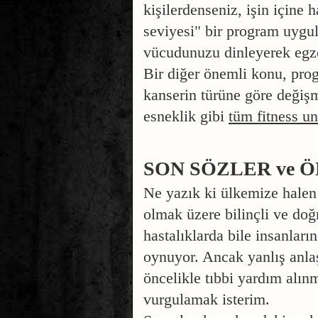
kişilerdenseniz, işin içine 
seviyesi" bir program uygul
vücudunuzu dinleyerek egzer
Bir diğer önemli konu, prog
kanserin türüne göre değişm
esneklik gibi
tüm fitness un
SON SÖZLER ve 
Ne yazık ki ülkemize halen 
ol
mak üzere
bilinçli ve doğ
hastalıklarda bile insanlar
oynuyor. Ancak yanlış anla
öncelikle tıbbi yardım alın
vurgulamak isterim.