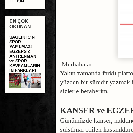
İLETİŞİM
EN ÇOK
OKUNAN
SAĞLIK İÇİN
SPOR
YAPILMAZ!
EGZERSİZ,
ANTRENMAN
ve SPOR
Merhabalar
KAVRAMLARIN
IN FARKLARI
Yakın zamanda farklı plat
yüzden bir süredir yazmak 
sizlerle beraberim.
KANSER ve EGZE
Günümüzde kanser, hakkında
suistimal edilen hastalıklard