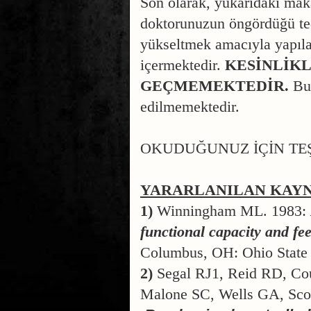
Son olarak, yukarıdaki maka
doktorunuzun öngördüğü teda
yükseltmek amacıyla yapılan
içermektedir.
KESİNLİKL
GEÇMEMEKTEDİR.
Bu 
edilmemektedir.
OKUDUĞUNUZ İÇİN T
YARARLANILAN KAY
1)
Winningham ML. 1983:
functional capacity and fee
Columbus, OH: Ohio State 
2)
Segal RJ1, Reid RD, Co
Malone SC, Wells GA, Sco