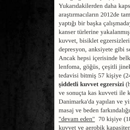
Yukarıdakilerden daha kaps
araştırmacıların 2012de
ta
yaptığı bir başka çalışmada
kanser türlerine yakalanmış 
kuvvet, bisiklet egzersizler
depresyon, anksiyete gibi s
Ancak hepsi içerisinde belki
lenfoma, göğüs, çeşitli jine
tedavisi bitmiş 57 kişiye (
2
şiddetli kuvvet egzersizi
(h
ve sonuçta kas kuvveti ile 
Danimarka'da yapılan ve y
masaj ve beden farkındalığı
"devam eden"
70 kişiye (18
kuvvet ve aerobik kapasiteni