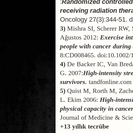
:
Randomized controlled t
receiving radiation ther
Oncology 27(3):344-51. 
3)
Mishra SI, Scherer RW, 
Ağustos 2012:
Exercise int
people with cancer during 
8:CD008465. doi:10.1002
4)
De Backer IC, Van Breda
G. 2007:
High-intensity str
survivors.
tandfonline.com
5)
Quist M, Rorth M, Zacho
L. Ekim 2006:
High-intensi
physical capacity in canc
Journal of Medicine & Scie
+13 yıllık tecrübe